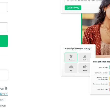
on il
ilizzo
mail
e non