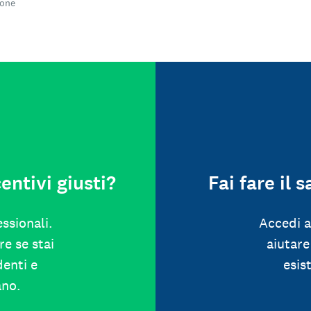
ione
entivi giusti?
Fai fare il s
ssionali.
Accedi a
re se stai
aiutare
denti e
esis
ano.