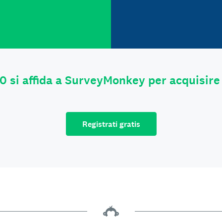
0 si affida a SurveyMonkey per acquisire
Registrati gratis