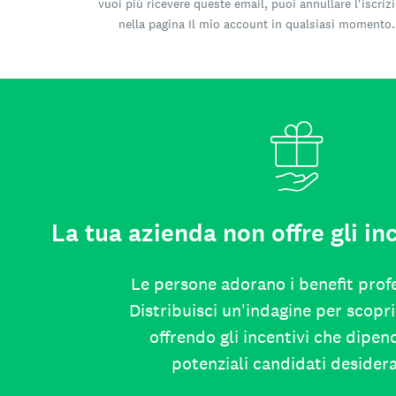
vuoi più ricevere queste email, puoi annullare l'iscriz
nella pagina Il mio account in qualsiasi momento.
La tua azienda non offre gli inc
Le persone adorano i benefit profe
Distribuisci un'indagine per scopri
offrendo gli incentivi che dipen
potenziali candidati desider