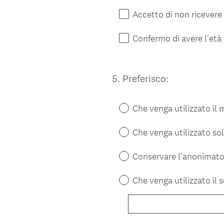
Accetto di non ricever
Confermo di avere l'età 
5
.
Preferisco:
Question
Title
Che venga utilizzato i
Che venga utilizzato so
Conservare l'anonimat
Che venga utilizzato il