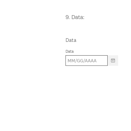
9
.
Data:
Question
Title
Data
Data