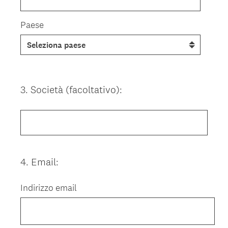
Paese
3
.
Società (facoltativo):
Question
Title
4
.
Email:
Question
Title
Indirizzo email