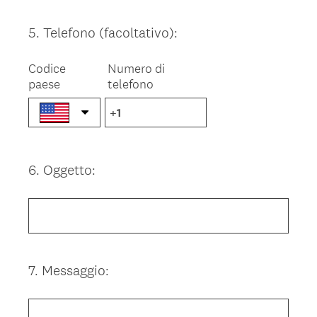
5
.
Telefono (facoltativo):
Question
Title
Codice
Numero di
paese
telefono
6
.
Oggetto:
Question
Title
7
.
Messaggio:
Question
Title