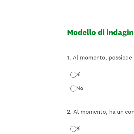
Passa
al
contenuto
Modello di indagine
1
.
Al momento, possiede u
Sì
No
2
.
Al momento, ha un cont
Sì