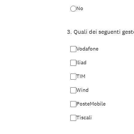
No
3
.
Quali dei seguenti gesto
Vodafone
Iliad
TIM
Wind
PosteMobile
Tiscali