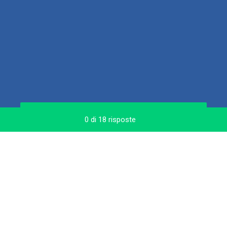
AVANTI
0
di
18
risposte
Gestito da
Crea facilmente indagini e moduli.
Registrati gratis.
Informativa sulla privacy
e
Informativa sui cookie