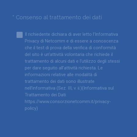
(
*
Consenso al trattamento dei dati
Question
O
Title
b
Il richiedente dichiara di aver letto l’Informativa
b
Privacy di Netcomm e di essere a conoscenza
l
che il test di prova della verifica di conformità
i
del sito è un’attività volontaria che richiede il
g
trattamento di alcuni dati e l’utilizzo degli stessi
a
per dare seguito all’attività richiesta. Le
t
informazioni relative alle modalità di
o
trattamento dei dati sono illustrate
r
nell’informativa (Sez. III, v. ii.)(Informativa sul
i
Trattamento dei Dati:
o
https://www.consorzionetcomm.it/privacy-
)
policy)