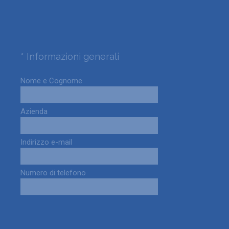
(
*
Informazioni generali
Question
O
Title
b
Nome e Cognome
b
l
Azienda
i
g
a
Indirizzo e-mail
t
o
r
Numero di telefono
i
o
)