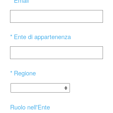
*
Email
(Obbligatorio)
*
Ente di appartenenza
(Obbligatorio)
*
Regione
Ruolo nell'Ente