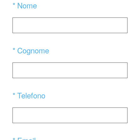
(Obbligatorio)
*
Nome
(Obbligatorio)
*
Cognome
(Obbligatorio)
*
Telefono
(Obbligatorio)