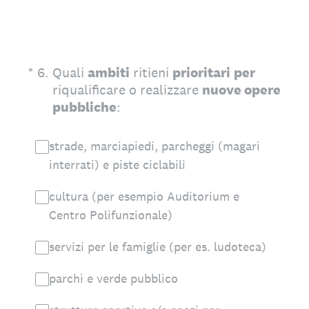
(Obbligatorio)
*
6
.
Quali
ambiti
ritieni
prioritari
per
riqualificare o realizzare
nuove opere
pubbliche
:
strade, marciapiedi, parcheggi (magari
interrati) e piste ciclabili
cultura (per esempio Auditorium e
Centro Polifunzionale)
servizi per le famiglie (per es. ludoteca)
parchi e verde pubblico