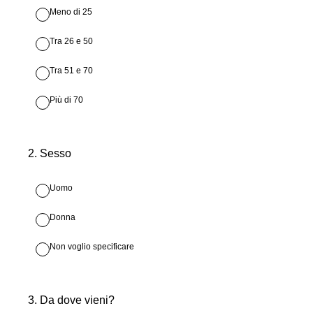
Meno di 25
Tra 26 e 50
Tra 51 e 70
Più di 70
2
.
Sesso
Uomo
Donna
Non voglio specificare
3
.
Da dove vieni?