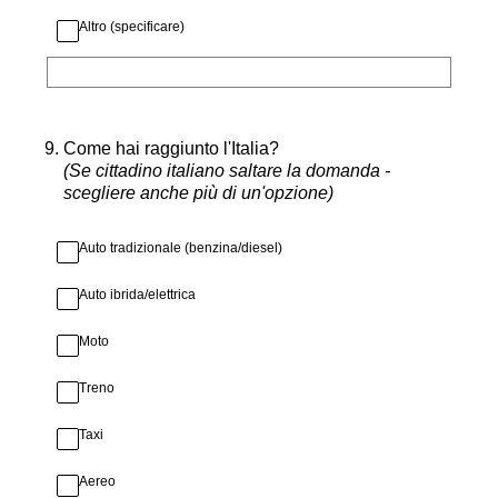
Altro (specificare)
9
.
Come hai raggiunto l'Italia?
(Se cittadino italiano saltare la domanda -
scegliere anche più di un'opzione)
Auto tradizionale (benzina/diesel)
Auto ibrida/elettrica
Moto
Treno
Taxi
Aereo