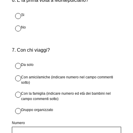
6
.
È la prima volta a Montepulciano?
Si
No
7
.
Con chi viaggi?
Da solo
Con amici/amiche (indicare numero nel campo commenti
sotto)
Con la famiglia (indicare numero ed età dei bambini nel
campo commenti sotto)
Gruppo organizzato
Numero