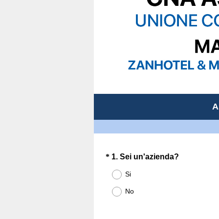
A
Question
(
*
1
.
Sei un'azienda?
O
Title
Si
b
No
b
l
i