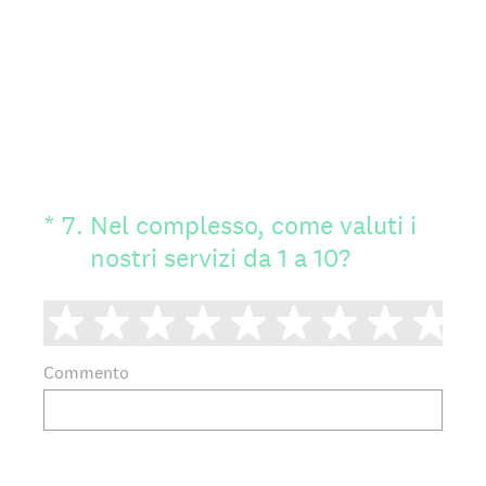
(Obbligatorio)
*
7
.
Nel complesso, come valuti i
nostri servizi da 1 a 10?
1 stella
2 stelle
3 stelle
4 stelle
5 stelle
6 stelle
7 stelle
8 ste
9 
Commento