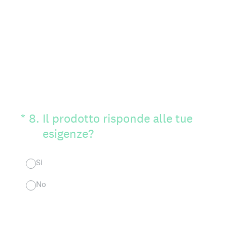
(Obbligatorio)
*
8
.
Il prodotto risponde alle tue
esigenze?
Si
No