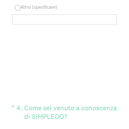
Altro (specificare)
(Obbligatorio)
*
4
.
Come sei venuto a conoscenza
di SIMPLEDO?