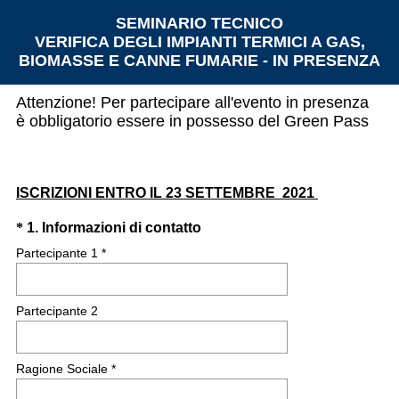
SEMINARIO TECNICO
VERIFICA DEGLI IMPIANTI TERMICI A GAS,
BIOMASSE E CANNE FUMARIE - IN PRESENZA
Attenzione! Per partecipare all'evento in presenza
è obbligatorio essere in possesso del Green Pass
ISCRIZIONI ENTRO IL 23 SETTEMBRE 2021
Question
(
*
1
.
Informazioni di contatto
O
Title
Partecipante 1 *
b
b
Partecipante 2
l
i
g
Ragione Sociale *
a
t