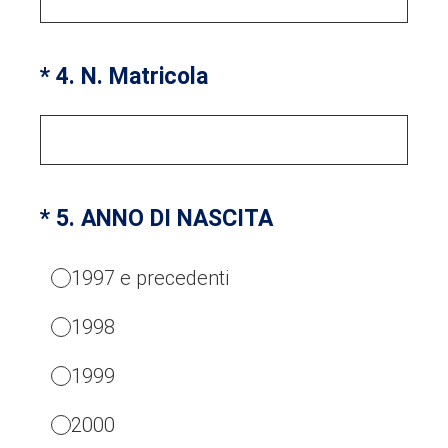
(Obbligatorio)
*
4
.
N. Matricola
(Obbligatorio)
*
5
.
ANNO DI NASCITA
1997 e precedenti
1998
1999
2000