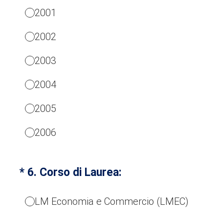
2001
2002
2003
2004
2005
2006
(Obbligatorio)
*
6
.
Corso di Laurea:
LM Economia e Commercio (LMEC)