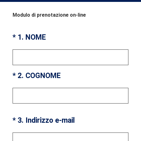
Modulo di prenotazione on-line
(Obbligatorio)
*
1
.
NOME
(Obbligatorio)
*
2
.
COGNOME
(Obbligatorio)
*
3
.
Indirizzo e-mail