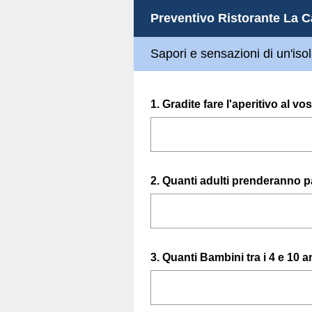
Preventivo Ristorante La C
Sapori e sensazioni di un'iso
Question
1
.
Gradite fare l'aperitivo al vos
Title
Question
2
.
Quanti adulti prenderanno pa
Title
Question
3
.
Quanti Bambini tra i 4 e 10 
Title