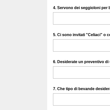
Question
4
.
Servono dei seggioloni per b
Title
Question
5
.
Ci sono invitati "Celiaci" o 
Title
Question
6
.
Desiderate un preventivo di
Title
Question
7
.
Che tipo di bevande desidera
Title