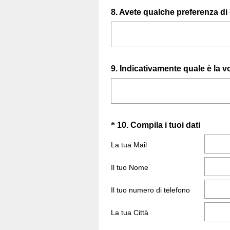
Question
8
.
Avete qualche preferenza di 
Title
Question
9
.
Indicativamente quale è la v
Title
Question
(
*
10
.
Compila i tuoi dati
O
Title
La tua Mail
b
b
Il tuo Nome
l
i
Il tuo numero di telefono
g
a
La tua Città
t