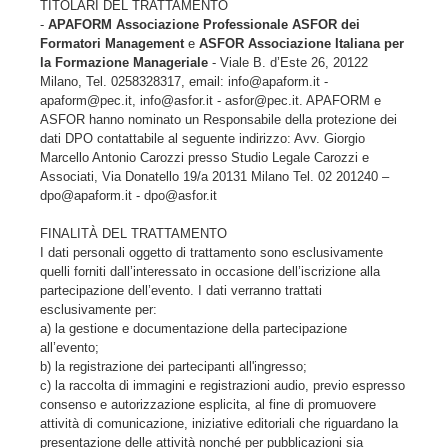
TITOLARI DEL TRATTAMENTO
-
APAFORM Associazione Professionale ASFOR dei
Formatori Management
e
ASFOR Associazione Italiana per
la Formazione Manageriale
- Viale B. d’Este 26, 20122
Milano, Tel. 0258328317, email: info@apaform.it -
apaform@pec.it, info@asfor.it - asfor@pec.it. APAFORM e
ASFOR hanno nominato un Responsabile della protezione dei
dati DPO contattabile al seguente indirizzo: Avv. Giorgio
Marcello Antonio Carozzi presso Studio Legale Carozzi e
Associati, Via Donatello 19/a 20131 Milano Tel. 02 201240 –
dpo@apaform.it - dpo@asfor.it
FINALITÀ DEL TRATTAMENTO
I dati personali oggetto di trattamento sono esclusivamente
quelli forniti dall’interessato in occasione dell’iscrizione alla
partecipazione dell’evento. I dati verranno trattati
esclusivamente per:
a) la gestione e documentazione della partecipazione
all’evento;
b) la registrazione dei partecipanti all'ingresso;
c) la raccolta di immagini e registrazioni audio, previo espresso
consenso e autorizzazione esplicita, al fine di promuovere
attività di comunicazione, iniziative editoriali che riguardano la
presentazione delle attività nonché per pubblicazioni sia