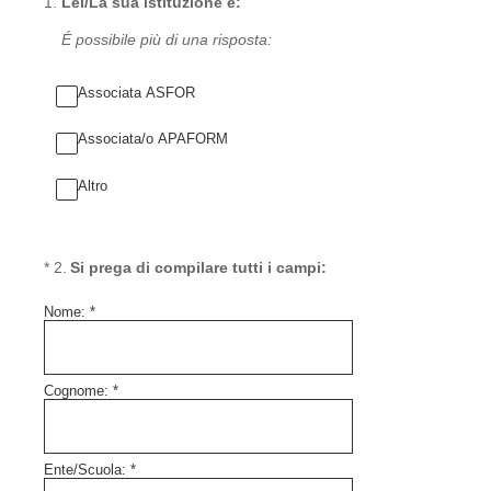
1
.
Lei/La sua istituzione è:
É possibile più di una risposta:
Associata ASFOR
Associata/o APAFORM
Altro
(Obbligatorio)
*
2
.
Si prega di compilare tutti i campi:
Nome:
*
Cognome:
*
Ente/Scuola:
*