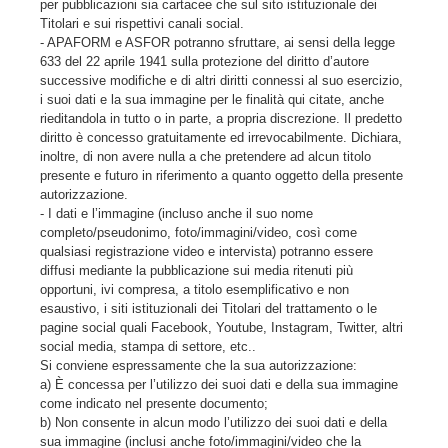
per pubblicazioni sia cartacee che sul sito istituzionale dei
Titolari e sui rispettivi canali social.
- APAFORM e ASFOR potranno sfruttare, ai sensi della legge
633 del 22 aprile 1941 sulla protezione del diritto d’autore
successive modifiche e di altri diritti connessi al suo esercizio,
i suoi dati e la sua immagine per le finalità qui citate, anche
rieditandola in tutto o in parte, a propria discrezione. Il predetto
diritto è concesso gratuitamente ed irrevocabilmente. Dichiara,
inoltre, di non avere nulla a che pretendere ad alcun titolo
presente e futuro in riferimento a quanto oggetto della presente
autorizzazione.
- I dati e l’immagine (incluso anche il suo nome
completo/pseudonimo, foto/immagini/video, così come
qualsiasi registrazione video e intervista) potranno essere
diffusi mediante la pubblicazione sui media ritenuti più
opportuni, ivi compresa, a titolo esemplificativo e non
esaustivo, i siti istituzionali dei Titolari del trattamento o le
pagine social quali Facebook, Youtube, Instagram, Twitter, altri
social media, stampa di settore, etc..
Si conviene espressamente che la sua autorizzazione:
a) È concessa per l’utilizzo dei suoi dati e della sua immagine
come indicato nel presente documento;
b) Non consente in alcun modo l’utilizzo dei suoi dati e della
sua immagine (inclusi anche foto/immagini/video che la