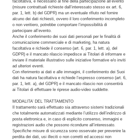
facoltativa, è necessario al fine della partecipazione all’evento
(misure contrattuali richieste dall’interessato stesso ex art. 6,
par. 1, lett. b) del GDPR) ma un eventuale rifiuto nel fornire
alcuno dei dati richiesti, ovvero il loro conferimento incompleto
o non veritiero, potrebbe comportare l’impossibilità di
partecipare all’evento.
Anche il conferimento dei suoi dati personali per le finalità di
comunicazione commerciale e di marketing, ha natura
facoltativa e richiede il consenso (art. 6, par. 1, lett. a), del
GDPR) e il mancato rilascio impedisce ai Titolari di informare e
inviare il materiale illustrativo sulle iniziative formative e/o inviti
ad ulteriori eventi.
Con riferimento ai dati e alle immagini, il conferimento dei Suoi
dati ha natura facoltativa e richiede l’espresso consenso (art. 6,
par. 1, lett. a), del GDPR) e il mancato rilascio non consentirà
ai Titolari di effettuare le riprese audio-video suddette.
MODALITA’ DEL TRATTAMENTO
Il trattamento sarà effettuato sia attraverso sistemi tradizionali
che totalmente automatizzati mediante l’utilizzo dell’indirizzo di
posta elettronica e, in caso di esplicito consenso, immagini e
registrazioni audio che possono ricondurre all’interessato.
Specifiche misure di sicurezza sono osservate per prevenire la
perdita dei dati, usi illeciti o non corretti ed accessi non