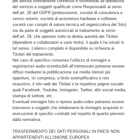
per attività strettamente connesse e strumentali all’operatività
del servizio a soggetti qualificati come Responsabili ai sensi
dell’art. 28 del GDPR (professionisti, società di consulenza e
servizi esterni, società di assistenza hardware e software,
società con compiti di natura tecnica ed organizzativa del Sito)
sia da parte di soggetti autorizzati al trattamento ai sensi
dell’art. 29, che operano sotto la diretta autorità dei Titolari
(dipendenti e collaboratori a vario titolo), il quale li ha istruiti in
tal senso. L’elenco completo è disponibile su richiesta ai
Titolari del trattamento.
Nel caso di specifico consenso l’utilizzo di immagini e
registrazioni audio riconducibili all’interessato potranno essere
diffusi mediante la pubblicazione sui media ritenuti più
opportuni, ivi compresa, a titolo esemplificativo e non
esaustivo, il sito web dei Titolari o le rispettive pagine sociale
quali Facebook, Youtube, Instagram, Twitter, altri social media,
stampa di settore, etc..
Eventuali immagini foto e riprese audio-video potranno essere
trasmessi a soggetti che rielaborarno le immagini acquisite in
esecuzione di specifici contratti nel rispetto di quanto previsto
dalla normativa.
TRASFERIMENTO DEI DATI PERSONALI IN PAESI NON
APPARTENENTI ALL’UNIONE EUROPEA