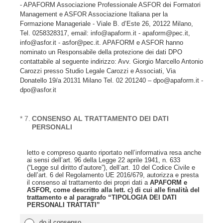
- APAFORM Associazione Professionale ASFOR dei Formatori
Management e ASFOR Associazione Italiana per la
Formazione Manageriale - Viale B. d’Este 26, 20122 Milano,
Tel. 0258328317, email: info@apaform.it - apaform@pec.it,
info@asfor.it - asfor@pec.it. APAFORM e ASFOR hanno
nominato un Responsabile della protezione dei dati DPO
contattabile al seguente indirizzo: Avv. Giorgio Marcello Antonio
Carozzi presso Studio Legale Carozzi e Associati, Via
Donatello 19/a 20131 Milano Tel. 02 201240 – dpo@apaform.it -
dpo@asfor.it
(Obbligatorio)
*
7
.
CONSENSO AL TRATTAMENTO DEI DATI
PERSONALI
letto e compreso quanto riportato nell’informativa resa anche
ai sensi dell’art. 96 della Legge 22 aprile 1941, n. 633
(“Legge sul diritto d’autore”), dell’art. 10 del Codice Civile e
dell’art. 6 del Regolamento UE 2016/679, autorizza e presta
il consenso al trattamento dei propri dati a
APAFORM e
ASFOR, come descritto alla lett. c) di cui alle finalità del
trattamento e al paragrafo “TIPOLOGIA DEI DATI
PERSONALI TRATTATI”
do il consenso