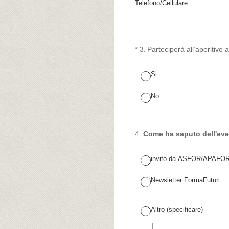
Telefono/Cellulare:
(Obbligatorio)
*
3
.
Parteciperà all’aperitivo
Si
No
4
.
Come ha saputo dell'ev
invito da ASFOR/APAFO
Newsletter FormaFuturi
Altro (specificare)