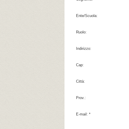
Ente/Scuola:
Ruolo:
Indirizzo:
Cap:
Città:
Prov.:
E-mail:
*