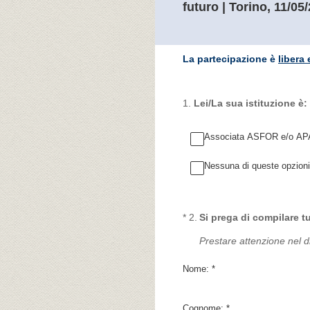
futuro | Torino, 11/05
La partecipazione è
libera 
1
.
Lei/La sua istituzione è:
Associata ASFOR e/o 
Nessuna di queste opzioni
(Obbligatorio)
*
2
.
Si prega di compilare tu
Prestare attenzione nel di
Nome:
*
Cognome:
*