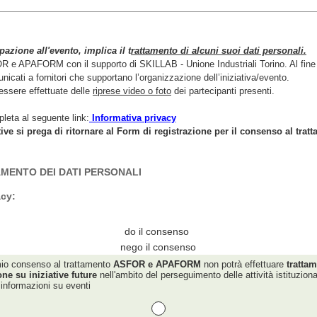
pazione all'evento, implica il t
rattamento di alcuni suoi dati personali.
 e APAFORM con il supporto di SKILLAB - Unione Industriali Torino. Al fine d
nicati a fornitori che supportano l’organizzazione dell’iniziativa/evento.
essere effettuate delle
riprese video o foto
dei partecipanti presenti.
leta al seguente link:
Informativa privacy
ive si prega di ritornare al Form di registrazione per il consenso al trat
MENTO DEI DATI PERSONALI
acy:
do il consenso
nego il consenso
io consenso al trattamento
ASFOR e APAFORM
non potrà effettuare
trattam
e su iniziative future
nell'ambito del perseguimento delle attività istituzional
informazioni su eventi