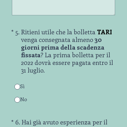
(Obbligatorio)
*
5
.
Ritieni utile che la bolletta
TARI
venga consegnata almeno
30
giorni prima della scadenza
fissata
? La prima bolletta per il
2022 dovrà essere pagata entro il
31 luglio.
Sì
No
(Obbligatorio)
*
6
.
Hai già avuto esperienza per il