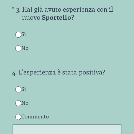
(Obbligatorio)
*
3
.
Hai già avuto esperienza con il
nuovo
Sportello
?
Sì
No
4
.
L'esperienza è stata positiva?
Sì
No
Commento