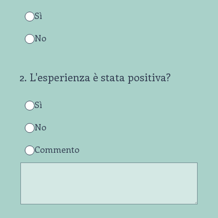
Sì
No
2
.
L'esperienza è stata positiva?
Sì
No
Commento