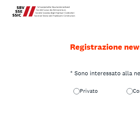
Passa
al
contenuto
Registrazione new
(Obbligatorio)
*
Sono interessato alla n
Privato
Co