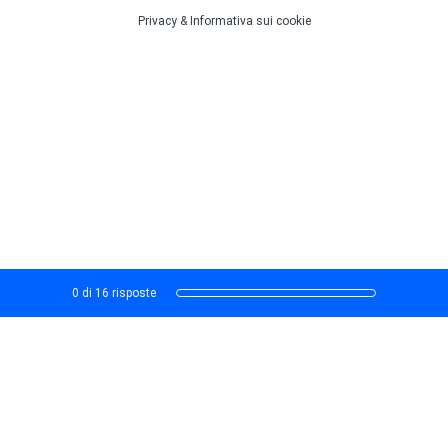
Privacy
&
Informativa sui cookie
Avanzamento corrente,
0 di 16 risposte