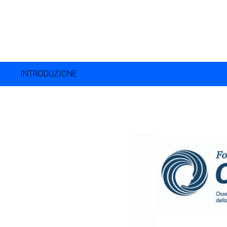
Passa
OSSERVATORIO NAZIONAL
al
contenuto
MEDICINA ESTETICA 201
INTRODUZIONE