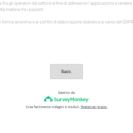
fra gli operatori del settore al fine di delinearne l' applicazione e render
a materia fra i pazienti.
i in forma anonima e ai soli fini di elaborazione statistica ai sensi del GD
Succ.
Gestito da
Crea facilmente indagini e moduli.
Registrati gratis.