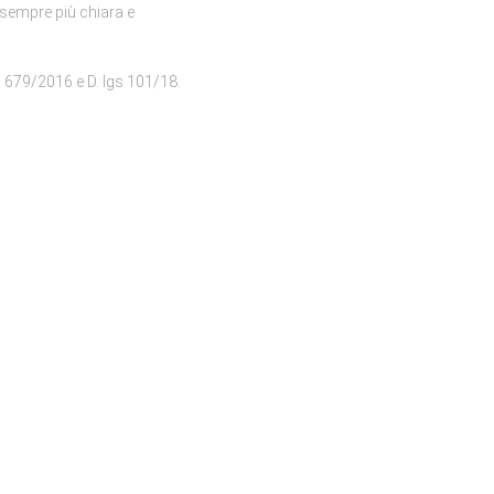
e sempre più chiara e
PR 679/2016 e D. lgs 101/18.