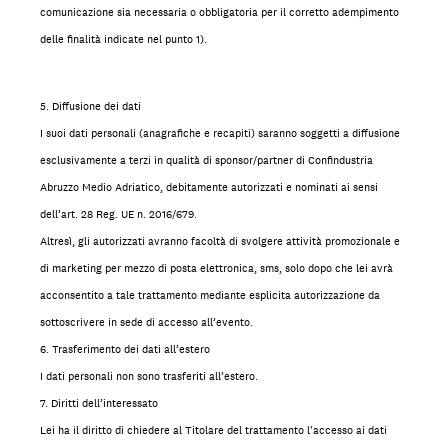
comunicazione sia necessaria o obbligatoria per il corretto adempimento
delle finalità indicate nel punto 1).
5. Diffusione dei dati
I suoi dati personali (anagrafiche e recapiti) saranno soggetti a diffusione
esclusivamente a terzi in qualità di sponsor/partner di Confindustria
Abruzzo Medio Adriatico, debitamente autorizzati e nominati ai sensi
dell’art. 28 Reg. UE n. 2016/679.
Altresì, gli autorizzati avranno facoltà di svolgere attività promozionale e
di marketing per mezzo di posta elettronica, sms, solo dopo che lei avrà
acconsentito a tale trattamento mediante esplicita autorizzazione da
sottoscrivere in sede di accesso all’evento.
6. Trasferimento dei dati all’estero
I dati personali non sono trasferiti all’estero.
7. Diritti dell’interessato
Lei ha il diritto di chiedere al Titolare del trattamento l'accesso ai dati