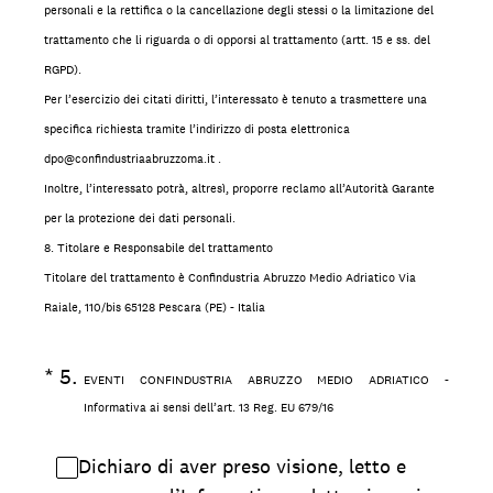
personali e la rettifica o la cancellazione degli stessi o la limitazione del
trattamento che li riguarda o di opporsi al trattamento (artt. 15 e ss. del
RGPD).
Per l’esercizio dei citati diritti, l’interessato è tenuto a trasmettere una
specifica richiesta tramite l’indirizzo di posta elettronica
dpo@confindustriaabruzzoma.it .
Inoltre, l’interessato potrà, altresì, proporre reclamo all’Autorità Garante
per la protezione dei dati personali.
8. Titolare e Responsabile del trattamento
Titolare del trattamento è Confindustria Abruzzo Medio Adriatico Via
Raiale, 110/bis 65128 Pescara (PE) - Italia
(Obbligatorio)
*
5
.
EVENTI CONFINDUSTRIA ABRUZZO MEDIO ADRIATICO -
Informativa ai sensi dell’art. 13 Reg. EU 679/16
Dichiaro di aver preso visione, letto e